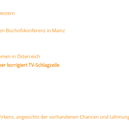
western
n Bischofskonferenz in Mainz
lemen in Österreich
er korrigiert TV-Schlagzeile
m
Wirkens, angesichts der vorhandenen Chancen und Lähmun