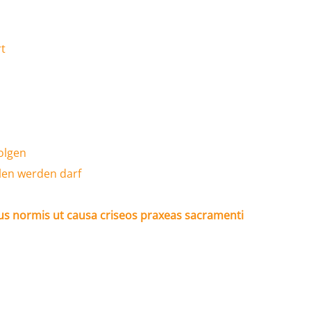
rt
olgen
len werden darf
bus normis ut causa criseos praxeas sacramenti