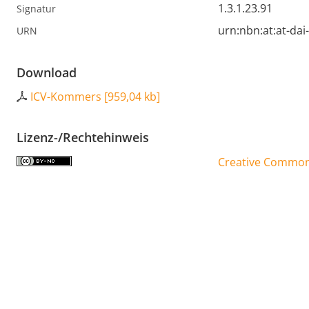
1.3.1.23.91
Signatur
urn:nbn:at:at-da
URN
Download
ICV-Kommers
[
959,04 kb
]
Lizenz-/Rechtehinweis
Creative Commons