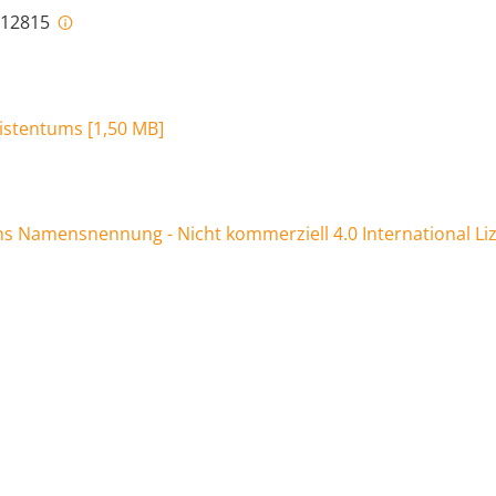
i-12815
ristentums
[
1,50 MB
]
 Namensnennung - Nicht kommerziell 4.0 International Li