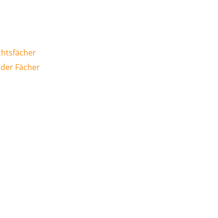
chtsfächer
 der Fächer
r