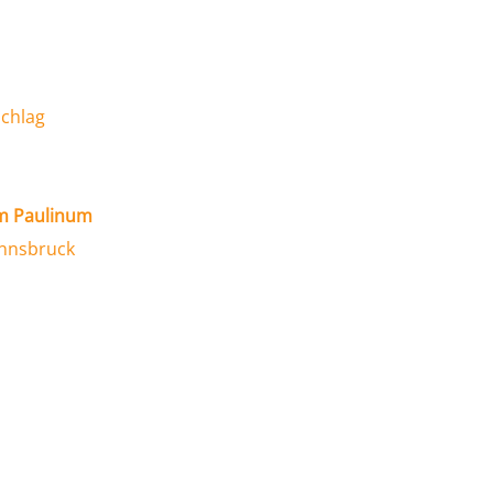
chlag
om Paulinum
Innsbruck