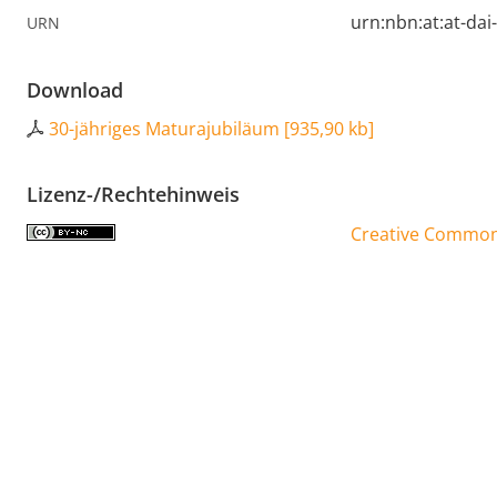
urn:nbn:at:at-da
URN
Download
30-jähriges Maturajubiläum
[
935,90 kb
]
Lizenz-/Rechtehinweis
Creative Commons