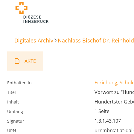
Digitales Archiv
Nachlass Bischof Dr. Reinhold
AKTE
Erziehung; Schule
Enthalten in
Vorwort zu "Hund
Titel
Hundertster Gebu
Inhalt
1 Seite
Umfang
1.3.1.43.107
Signatur
urn:nbn:at:at-da
URN