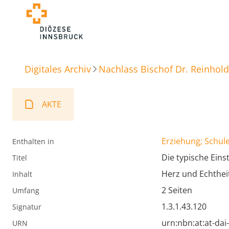
Digitales Archiv
Nachlass Bischof Dr. Reinhold
AKTE
Erziehung; Schule
Enthalten in
Die typische Eins
Titel
Herz und Echthei
Inhalt
2 Seiten
Umfang
1.3.1.43.120
Signatur
urn:nbn:at:at-da
URN