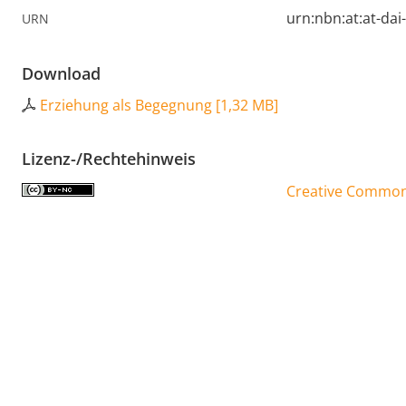
urn:nbn:at:at-da
URN
Download
Erziehung als Begegnung
[
1,32 MB
]
Lizenz-/Rechtehinweis
Creative Commons