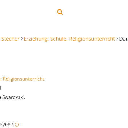
 Stecher
Erziehung; Schule; Religionsunterricht
Dan
; Religionsunterricht
l
a Swarovski.
i-27082