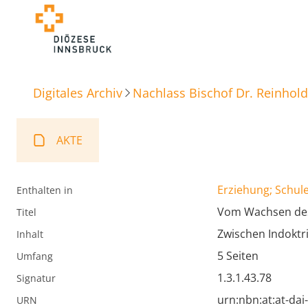
Digitales Archiv
Nachlass Bischof Dr. Reinhold
AKTE
Erziehung; Schule
Enthalten in
Vom Wachsen des 
Titel
Zwischen Indoktr
Inhalt
5 Seiten
Umfang
1.3.1.43.78
Signatur
urn:nbn:at:at-da
URN