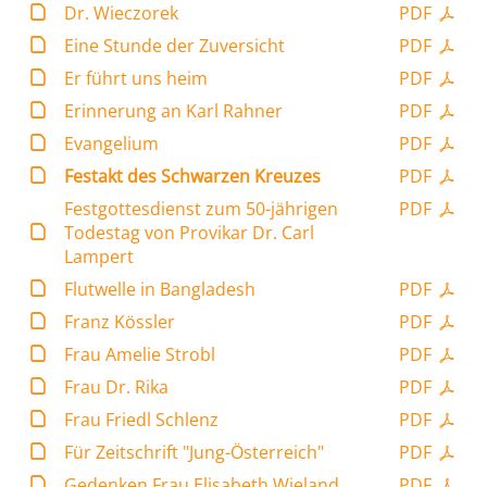
Dr. Wieczorek
PDF
Eine Stunde der Zuversicht
PDF
Er führt uns heim
PDF
Erinnerung an Karl Rahner
PDF
Evangelium
PDF
Festakt des Schwarzen Kreuzes
PDF
Festgottesdienst zum 50-jährigen
PDF
Todestag von Provikar Dr. Carl
Lampert
Flutwelle in Bangladesh
PDF
Franz Kössler
PDF
Frau Amelie Strobl
PDF
Frau Dr. Rika
PDF
Frau Friedl Schlenz
PDF
Für Zeitschrift "Jung-Österreich"
PDF
Gedenken Frau Elisabeth Wieland
PDF