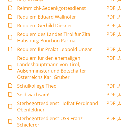
Reimmichl-Gedenkgottesdienst
PDF
Requiem Eduard Wallnöfer
PDF
Requiem Gerhild Diesner
PDF
Requiem des Landes Tirol für Zita
PDF
Habsburg-Bourbon Parma
Requiem für Prälat Leopold Ungar
PDF
Requiem für den ehemaligen
PDF
Landeshauptmann von Tirol,
Außenminister und Botschafter
Österreichs Karl Gruber
Schulkollege Theo
PDF
Seid wachsam!
PDF
Sterbegottesdienst Hofrat Ferdinand
PDF
Obenfeldner
Sterbegottesdienst OSR Franz
PDF
Schieferer