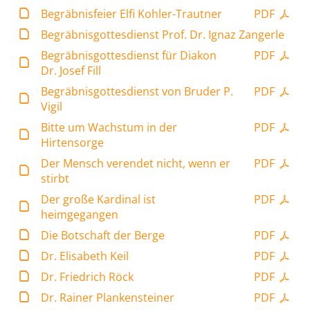
Begräbnisfeier Elfi Kohler-Trautner
PDF
Begräbnisgottesdienst Prof. Dr. Ignaz Zangerle
Begräbnisgottesdienst für Diakon
PDF
Dr. Josef Fill
Begräbnisgottesdienst von Bruder P.
PDF
Vigil
Bitte um Wachstum in der
PDF
Hirtensorge
Der Mensch verendet nicht, wenn er
PDF
stirbt
Der große Kardinal ist
PDF
heimgegangen
Die Botschaft der Berge
PDF
Dr. Elisabeth Keil
PDF
Dr. Friedrich Röck
PDF
Dr. Rainer Plankensteiner
PDF