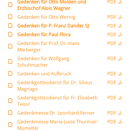
Gedenken für Otto Molden und
PDF
Erzbischof Alois Wagner
Gedenken für Otto Wernig
PDF
Gedenken für P. Franz Dander SJ
PDF
Gedenken für Paul Flora
PDF
Gedenken für Prof. Dr. Hans
PDF
Marberger
Gedenken für Wolfgang
PDF
Schuhmacher
Gedenken und Aufbruch
PDF
Gedenkgottesdienst für Dr. Silvius
PDF
Magnago
Gedenkgottesdienst für Fr. Elisabeth
PDF
Teissl
Gedenkmesse Dr. Leonhard Ferner
PDF
Gedenkmesse Maria-Luise Thurmair-
PDF
Mumelter