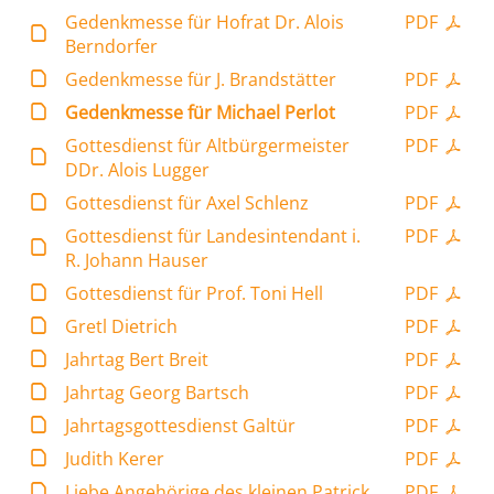
Gedenkmesse für Hofrat Dr. Alois
PDF
Berndorfer
Gedenkmesse für J. Brandstätter
PDF
Gedenkmesse für Michael Perlot
PDF
Gottesdienst für Altbürgermeister
PDF
DDr. Alois Lugger
Gottesdienst für Axel Schlenz
PDF
Gottesdienst für Landesintendant i.
PDF
R. Johann Hauser
Gottesdienst für Prof. Toni Hell
PDF
Gretl Dietrich
PDF
Jahrtag Bert Breit
PDF
Jahrtag Georg Bartsch
PDF
Jahrtagsgottesdienst Galtür
PDF
Judith Kerer
PDF
Liebe Angehörige des kleinen Patrick
PDF