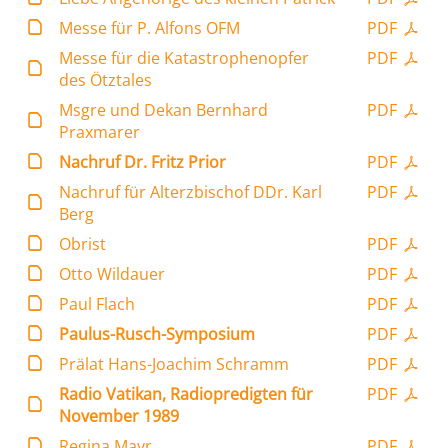
Messe für P. Alfons OFM
PDF
Messe für die Katastrophenopfer
PDF
des Ötztales
Msgre und Dekan Bernhard
PDF
Praxmarer
Nachruf Dr. Fritz Prior
PDF
Nachruf für Alterzbischof DDr. Karl
PDF
Berg
Obrist
PDF
Otto Wildauer
PDF
Paul Flach
PDF
Paulus-Rusch-Symposium
PDF
Prälat Hans-Joachim Schramm
PDF
Radio Vatikan, Radiopredigten für
PDF
November 1989
Regina Mayr
PDF