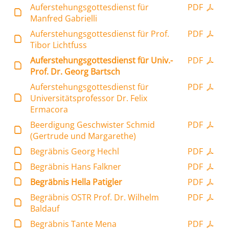
Auferstehungsgottesdienst für
PDF
Manfred Gabrielli
Auferstehungsgottesdienst für Prof.
PDF
Tibor Lichtfuss
Auferstehungsgottesdienst für Univ.-
PDF
Prof. Dr. Georg Bartsch
Auferstehungsgottesdienst für
PDF
Universitätsprofessor Dr. Felix
Ermacora
Beerdigung Geschwister Schmid
PDF
(Gertrude und Margarethe)
Begräbnis Georg Hechl
PDF
Begräbnis Hans Falkner
PDF
Begräbnis Hella Patigler
PDF
Begräbnis OSTR Prof. Dr. Wilhelm
PDF
Baldauf
Begräbnis Tante Mena
PDF