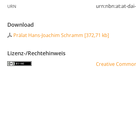
urn:nbn:at:at-da
URN
Download
Prälat Hans-Joachim Schramm
[
372,71 kb
]
Lizenz-/Rechtehinweis
Creative Commons