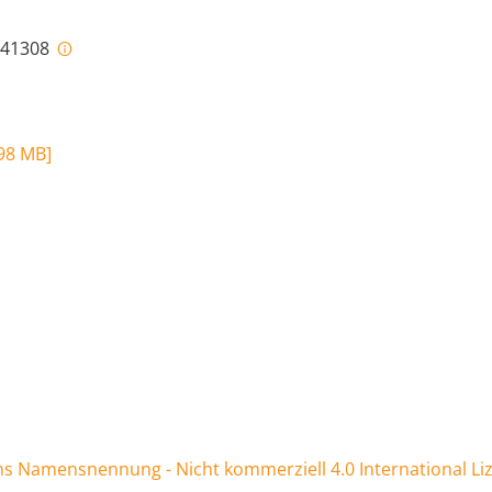
i-41308
98 MB
]
 Namensnennung - Nicht kommerziell 4.0 International Li