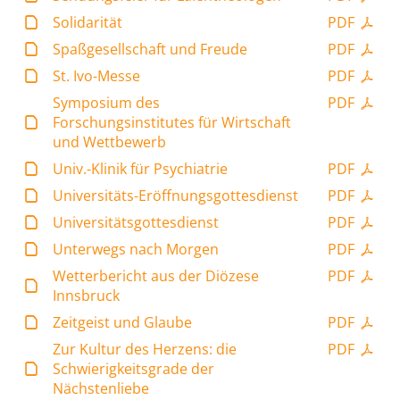
Solidarität
PDF
Spaßgesellschaft und Freude
PDF
St. Ivo-Messe
PDF
Symposium des
PDF
Forschungsinstitutes für Wirtschaft
und Wettbewerb
Univ.-Klinik für Psychiatrie
PDF
Universitäts-Eröffnungsgottesdienst
PDF
Universitätsgottesdienst
PDF
Unterwegs nach Morgen
PDF
Wetterbericht aus der Diözese
PDF
Innsbruck
Zeitgeist und Glaube
PDF
Zur Kultur des Herzens: die
PDF
Schwierigkeitsgrade der
Nächstenliebe