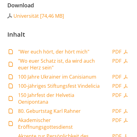
Download
Universität
[
74,46 MB
]
Inhalt
"Wer euch hört, der hört mich"
PDF
"Wo euer Schatz ist, da wird auch
PDF
euer Herz sein"
100 Jahre Ukrainer im Canisianum
PDF
100-jähriges Stiftungsfest Vindelicia
PDF
150 Jahrfest der Helvetia
PDF
Oenipontana
80. Geburtstag Karl Rahner
PDF
Akademischer
PDF
Eröffnungsgottesdienst
Akzente zur Persönlichkeit des
PDF