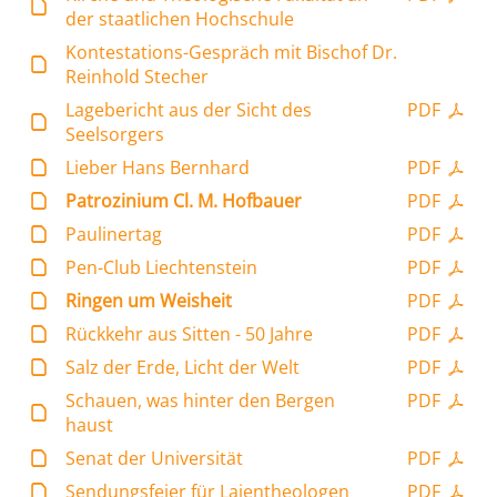
der staatlichen Hochschule
Kontestations-Gespräch mit Bischof Dr.
Reinhold Stecher
Lagebericht aus der Sicht des
PDF
Seelsorgers
Lieber Hans Bernhard
PDF
Patrozinium Cl. M. Hofbauer
PDF
Paulinertag
PDF
Pen-Club Liechtenstein
PDF
Ringen um Weisheit
PDF
Rückkehr aus Sitten - 50 Jahre
PDF
Salz der Erde, Licht der Welt
PDF
Schauen, was hinter den Bergen
PDF
haust
Senat der Universität
PDF
Sendungsfeier für Laientheologen
PDF