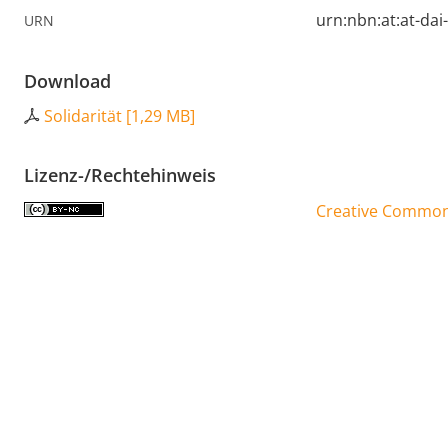
urn:nbn:at:at-da
URN
Download
Solidarität
[
1,29 MB
]
Lizenz-/Rechtehinweis
Creative Commons