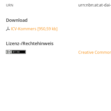
urn:nbn:at:at-da
URN
Download
ICV-Kommers
[
950,59 kb
]
Lizenz-/Rechtehinweis
Creative Commons