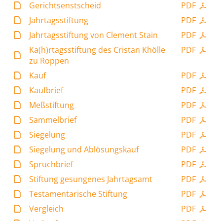
Gerichtsenstscheid
PDF
Jahrtagsstiftung
PDF
Jahrtagsstiftung von Clement Stain
PDF
Ka(h)rtagsstiftung des Cristan Khölle
PDF
zu Roppen
Kauf
PDF
Kaufbrief
PDF
Meßstiftung
PDF
Sammelbrief
PDF
Siegelung
PDF
Siegelung und Ablösungskauf
PDF
Spruchbrief
PDF
Stiftung gesungenes Jahrtagsamt
PDF
Testamentarische Stiftung
PDF
Vergleich
PDF