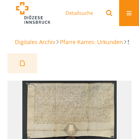
Detailsuche
Digitales Archiv
Pfarre Karres: Urkunden
Sammelbrief