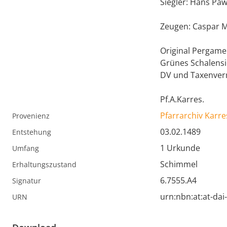
Siegler: Hans Paw
Zeugen: Caspar Mi
Original Pergamen
Grünes Schalensi
DV und Taxenver
Pf.A.Karres.
Pfarrarchiv Karre
Provenienz
03.02.1489
Entstehung
1 Urkunde
Umfang
Schimmel
Erhaltungszustand
6.7555.A4
Signatur
urn:nbn:at:at-da
URN