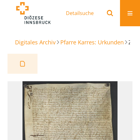
Detailsuche
Digitales Archiv
Pfarre Karres: Urkunden
Zinskauf