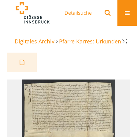
Detailsuche
Digitales Archiv
Pfarre Karres: Urkunden
Zinskauf