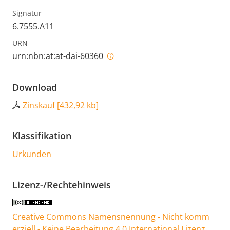
Signatur
6.7555.A11
URN
urn:nbn:at:at-dai-60360
Download
Zinskauf
[
432,92 kb
]
Klassifikation
Urkunden
Lizenz-/Rechtehinweis
Creative Commons Namensnennung - Nicht komm
erziell - Keine Bearbeitung 4.0 International Lizenz