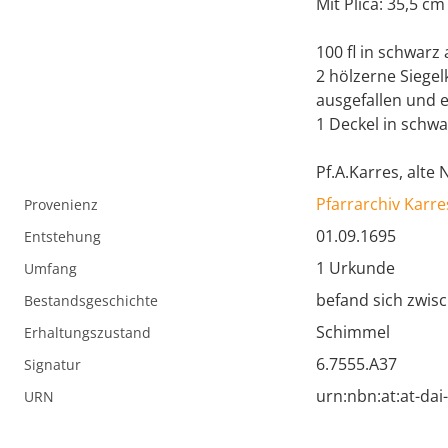
Mit Plica: 35,5 cm
100 fl in schwarz
2 hölzerne Siege
ausgefallen und 
1 Deckel in schwa
Pf.A.Karres, alt
Pfarrarchiv Karre
Provenienz
01.09.1695
Entstehung
1 Urkunde
Umfang
befand sich zwisc
Bestandsgeschichte
Schimmel
Erhaltungszustand
6.7555.A37
Signatur
urn:nbn:at:at-da
URN