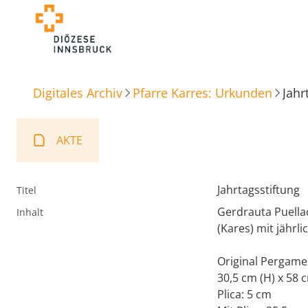
Digitales Archiv
Pfarre Karres: Urkunden
Jahr
AKTE
Jahrtagsstiftung
Titel
Gerdrauta Puellac
Inhalt
(Kares) mit jährl
Original Pergame
30,5 cm (H) x 58 
Plica: 5 cm