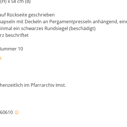
 (H) x 58 cm (B)
 auf Rückseite geschrieben
lkapseln mit Deckeln an Pergamentpresseln anhängend, ein
einmal ein schwarzes Rundsiegel (beschädigt)
rz beschriftet
e Nummer 10
s
henzeitlich im Pfarrarchiv Imst.
i-60610