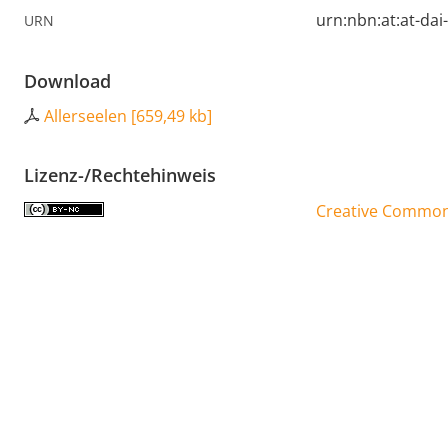
urn:nbn:at:at-da
URN
Download
Allerseelen
[
659,49 kb
]
Lizenz-/Rechtehinweis
Creative Commons