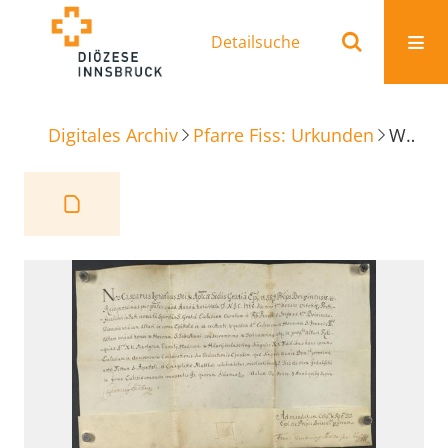
Detailsuche
Digitales Archiv
Pfarre Fiss: Urkunden
Weihe- und Ablassbrief