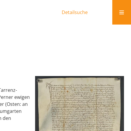
Detailsuche
Tarrenz-
 Perner ewigen
er (Osten: an
aumgarten
m den