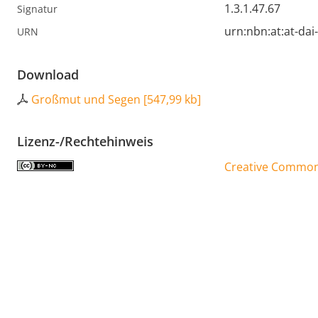
1.3.1.47.67
Signatur
urn:nbn:at:at-da
URN
Download
Großmut und Segen
[
547,99 kb
]
Lizenz-/Rechtehinweis
Creative Commons