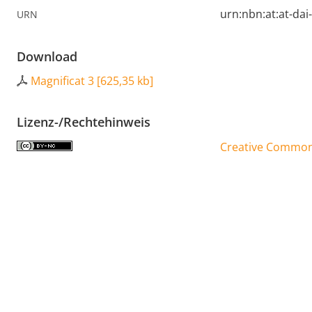
urn:nbn:at:at-da
URN
Download
Magnificat 3
[
625,35 kb
]
Lizenz-/Rechtehinweis
Creative Commons