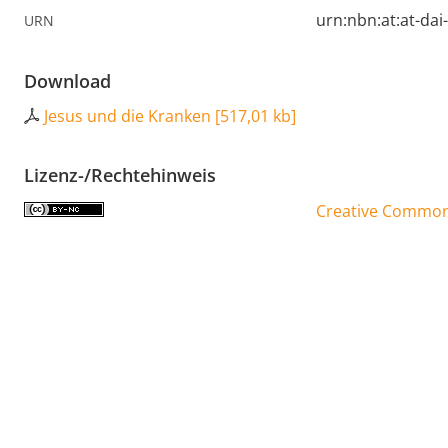
urn:nbn:at:at-da
URN
Download
Jesus und die Kranken
[
517,01 kb
]
Lizenz-/Rechtehinweis
Creative Commons