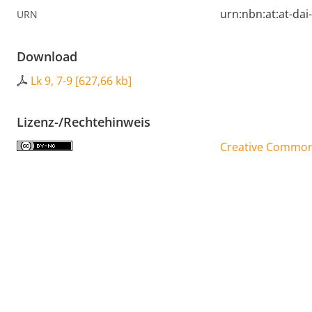
urn:nbn:at:at-da
URN
Download
Lk 9, 7-9
[
627,66 kb
]
Lizenz-/Rechtehinweis
Creative Commons