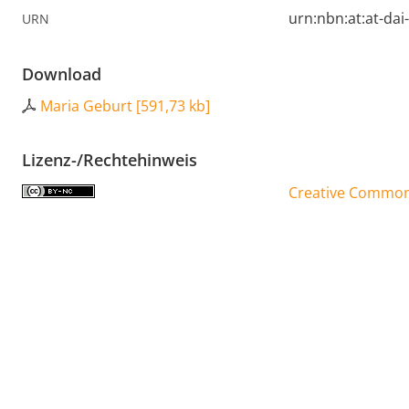
urn:nbn:at:at-da
URN
Download
Maria Geburt
[
591,73 kb
]
Lizenz-/Rechtehinweis
Creative Commons