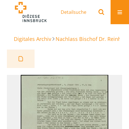
Detailsuche
Digitales Archiv
Nachlass Bischof Dr. Reinhold