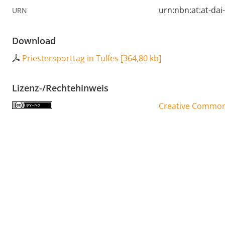
urn:nbn:at:at-da
URN
Download
Priestersporttag in Tulfes
[
364,80 kb
]
Lizenz-/Rechtehinweis
Creative Commons