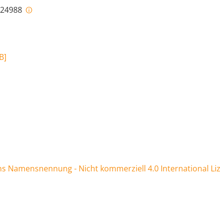
i-24988
B
]
 Namensnennung - Nicht kommerziell 4.0 International Li