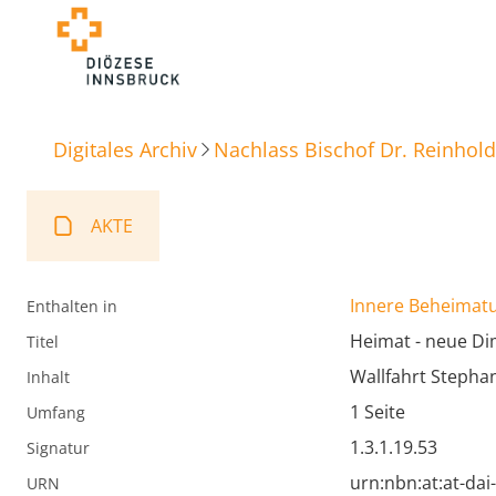
Digitales Archiv
Nachlass Bischof Dr. Reinhold
AKTE
Innere Beheimat
Enthalten in
Heimat - neue D
Titel
Wallfahrt Stephan
Inhalt
1 Seite
Umfang
1.3.1.19.53
Signatur
urn:nbn:at:at-da
URN