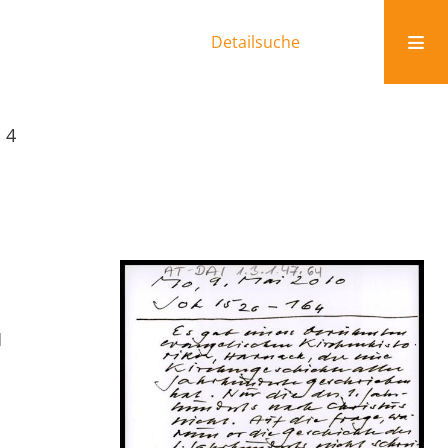
Detailsuche
, 4
d