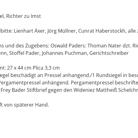
kel, Richter zu Imst
bitte: Lienhart Äxer, Jörg Müllner, Cunrat Haberstockh, alle 
ns und des Zugebens: Oswald Paders: Thoman Nater dzt. Ri
nn, Stoffel Pader, Johannes Puchman, Gerichtschreiber
t: 27 x 44 cm Plica 3,3 cm
egel beschädigt an Pressel anhangend./1 Rundsiegel in bes
ergamentpressel anhängend. Pergamentpressel beschrifte
Frey Bader Stiftbrief gegen den Wideniez Mattheiß Schelchn
ft von späterer Hand.