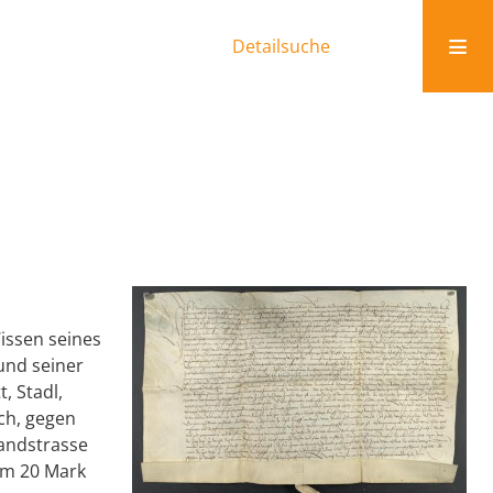
Detailsuche
issen seines
und seiner
, Stadl,
ach, gegen
andstrasse
um 20 Mark