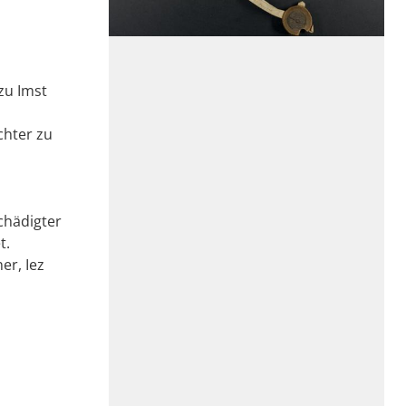
zu Imst
chter zu
chädigter
t.
er, Iez