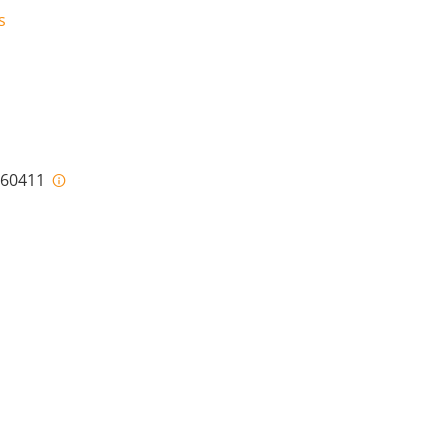
s
i-60411