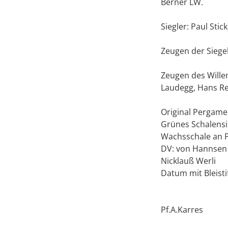
Berner LW.
Siegler: Paul Stic
Zeugen der Siegel
Zeugen des Wille
Laudegg, Hans Re
Original Pergamen
Grünes Schalensi
Wachsschale an P
DV: von Hannsen 
Nicklauß Werli
Datum mit Bleisti
Pf.A.Karres