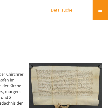
Detailsuche
der Chirchrer
hofen im
n der Kirche
des, morgens
 und 2
edächnis der