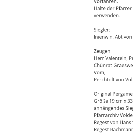
Vorfahren.
Halte der Pfarrer
verwenden.
Siegler:
Inienwin, Abt vo
Zeugen:
Herr Valentein, P
Chünrat Graeswei
Vom,
Perchtolt von Vo
Original Pergame
Größe 19 cm x 33
anhängendes Siege
Pfarrarchiv Vold
Regest von Hans v
Regest Bachmann