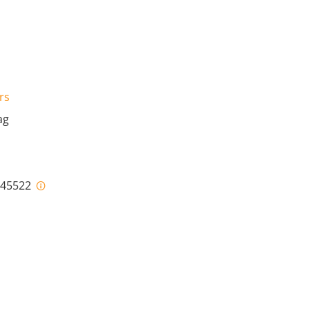
rs
ag
i-45522