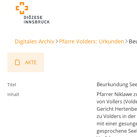
Digitales Archiv
Pfarre Volders: Urkunden
Be
AKTE
Beurkundung Se
Titel
Pfarrer Niklawe z
Inhalt
von Vollers (Vold
Gericht Hertenber
zu Volders in de
mit einer gesung
gesprochene See