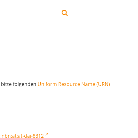
 bitte folgenden
Uniform Resource Name (URN)
:nbn:at:at-dai-8812