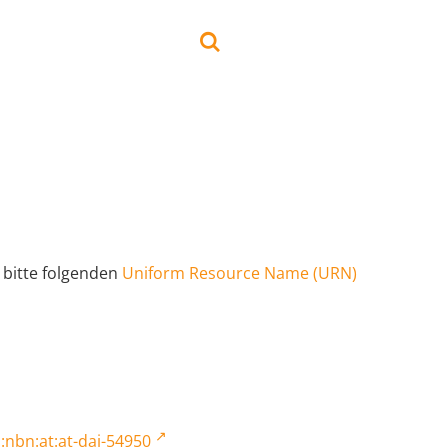
 bitte folgenden
Uniform Resource Name (URN)
:nbn:at:at-dai-54950