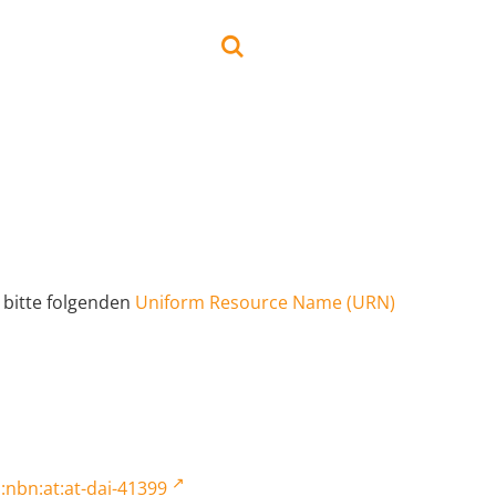
 bitte folgenden
Uniform Resource Name (URN)
:nbn:at:at-dai-41399