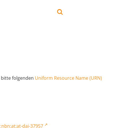
 bitte folgenden
Uniform Resource Name (URN)
:nbn:at:at-dai-37957