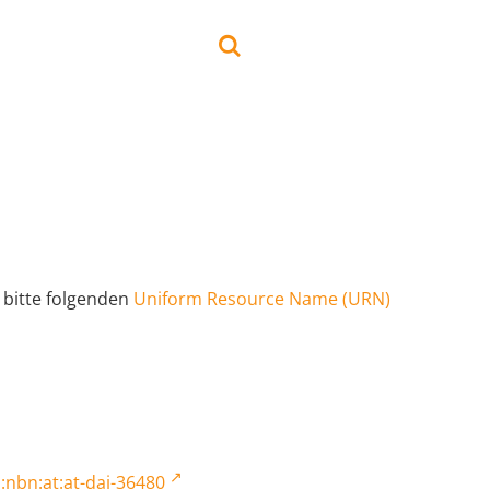
 bitte folgenden
Uniform Resource Name (URN)
:nbn:at:at-dai-36480