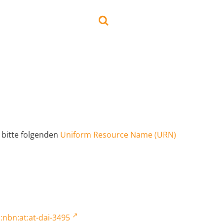
 bitte folgenden
Uniform Resource Name (URN)
:nbn:at:at-dai-3495