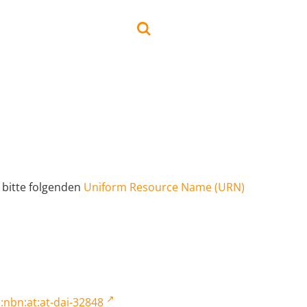
 bitte folgenden
Uniform Resource Name (URN)
:nbn:at:at-dai-32848