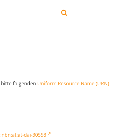
 bitte folgenden
Uniform Resource Name (URN)
:nbn:at:at-dai-30558