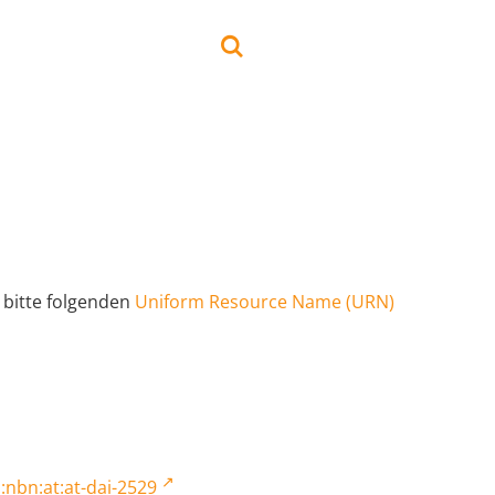
 bitte folgenden
Uniform Resource Name (URN)
:nbn:at:at-dai-2529