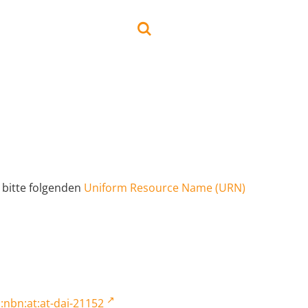
 bitte folgenden
Uniform Resource Name (URN)
:nbn:at:at-dai-21152