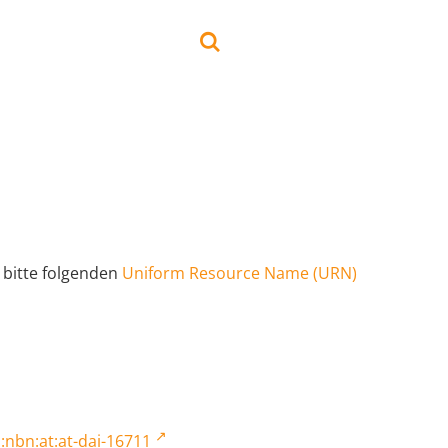
 bitte folgenden
Uniform Resource Name (URN)
:nbn:at:at-dai-16711