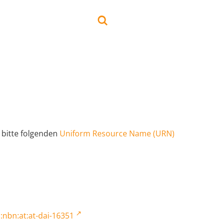
 bitte folgenden
Uniform Resource Name (URN)
:nbn:at:at-dai-16351