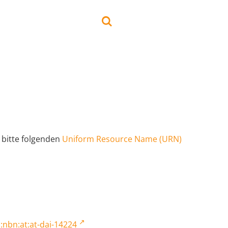
 bitte folgenden
Uniform Resource Name (URN)
:nbn:at:at-dai-14224